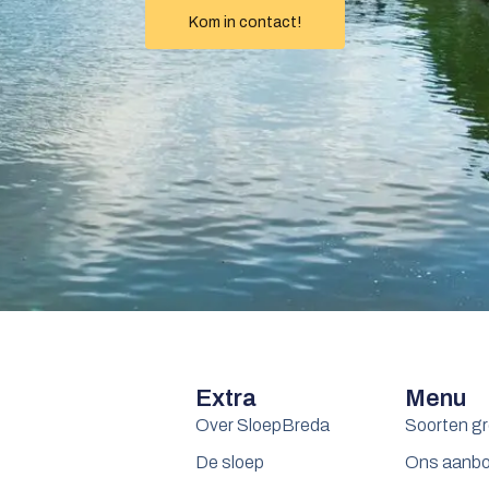
Kom in contact!
Extra
Menu
Over SloepBreda
Soorten g
De sloep
Ons aanb