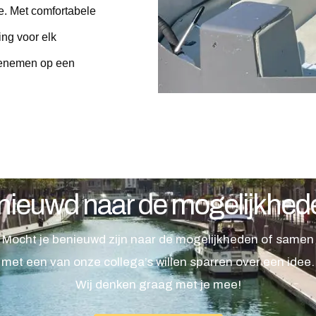
e. Met comfortabele 
ing voor elk 
eenemen op een 
nieuwd naar de mogelijkhed
Mocht je benieuwd zijn naar de mogelijkheden of samen
met een van onze collega’s willen sparren over een idee.
Wij denken graag met je mee!