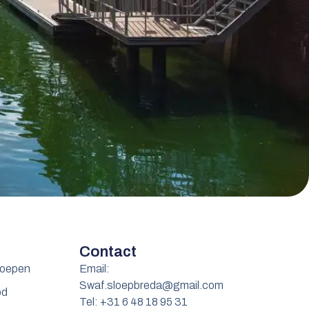
Contact
roepen
Email:
Swaf.sloepbreda@gmail.com
od
Tel: +31 6 48 18 95 31