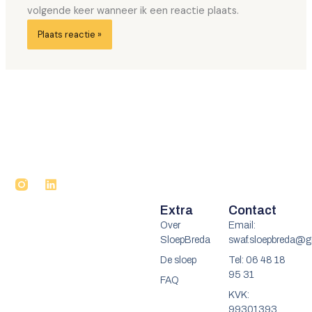
volgende keer wanneer ik een reactie plaats.
L
i
n
Extra
Contact
k
Over
Email:
e
SloepBreda
swaf.sloepbreda@
d
i
De sloep
Tel: 06 48 18
n
95 31
FAQ
KVK:
99301393