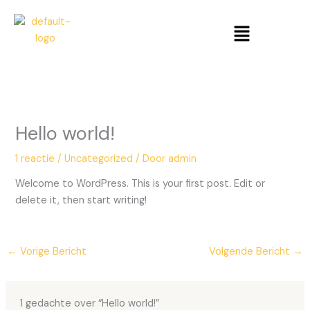
Ga
Menu
naar
de
inhoud
Hello world!
1 reactie
/
Uncategorized
/ Door
admin
Welcome to WordPress. This is your first post. Edit or
delete it, then start writing!
←
Vorige Bericht
Volgende Bericht
→
1 gedachte over “Hello world!”